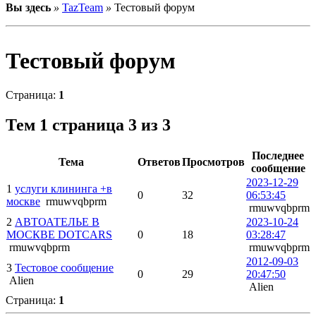
Вы здесь
»
TazTeam
»
Тестовый форум
Тестовый форум
Страница:
1
Тем
1 страница 3 из 3
Последнее
Тема
Ответов
Просмотров
сообщение
2023-12-29
1
услуги клининга +в
0
32
06:53:45
москве
rmuwvqbprm
rmuwvqbprm
2
АВТОАТЕЛЬЕ В
2023-10-24
МОСКВЕ DOTCARS
0
18
03:28:47
rmuwvqbprm
rmuwvqbprm
2012-09-03
3
Тестовое сообщение
0
29
20:47:50
Alien
Alien
Страница:
1